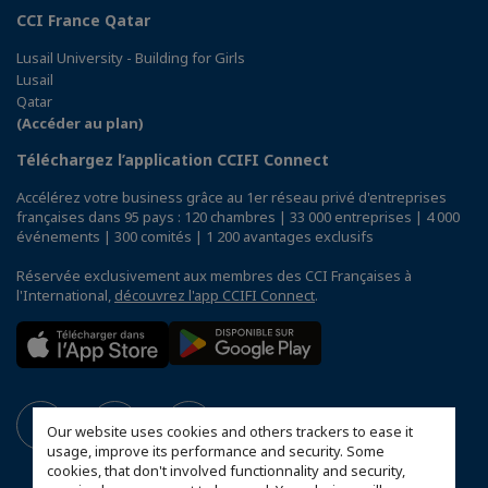
CCI France Qatar
Lusail University - Building for Girls
Lusail
Qatar
(Accéder au plan)
Téléchargez l’application CCIFI Connect
Accélérez votre business grâce au 1er réseau privé d'entreprises
françaises dans 95 pays : 120 chambres | 33 000 entreprises | 4 000
événements | 300 comités | 1 200 avantages exclusifs
Réservée exclusivement aux membres des CCI Françaises à
l'International,
découvrez l'app CCIFI Connect
.
Our website uses cookies and others trackers to ease it
usage, improve its performance and security. Some
cookies, that don't involved functionnality and security,