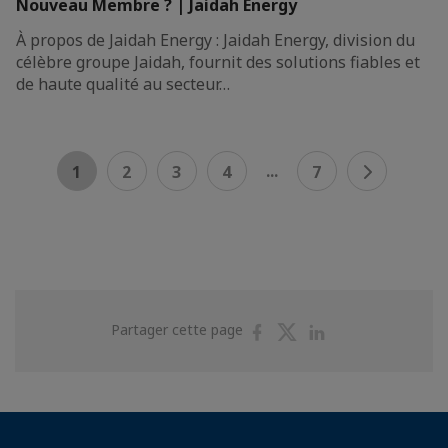
Nouveau Membre ? | Jaidah Energy
À propos de Jaidah Energy : Jaidah Energy, division du
célèbre groupe Jaidah, fournit des solutions fiables et
de haute qualité au secteur…
...
1
2
3
4
7
Partager
Partager
Partager
Partager cette page
sur
sur
sur
Facebook
Twitter
Linkedin