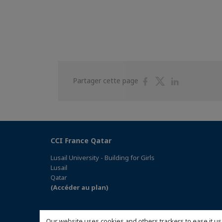
Partager
Partager
Partager
Partager cette page
sur
sur
sur
Facebook
Twitter
Linkedin
CCI France Qatar
Lusail University - Building for Girls
Lusail
Qatar
(Accéder au plan)
Our website uses cookies and others trackers to ease it us