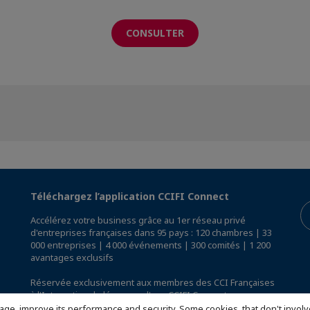
CONSULTER
Téléchargez l’application CCIFI Connect
Accélérez votre business grâce au 1er réseau privé
d'entreprises françaises dans 95 pays : 120 chambres | 33
000 entreprises | 4 000 événements | 300 comités | 1 200
avantages exclusifs
Réservée exclusivement aux membres des CCI Françaises
à l'International,
découvrez l'app CCIFI Connect
.
age, improve its performance and security. Some cookies, that don't involv