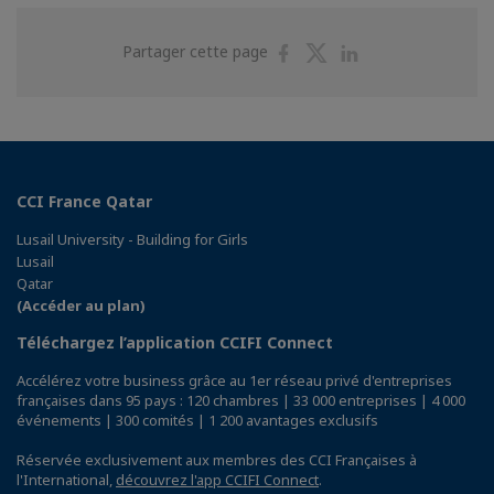
Partager
Partager
Partager
Partager cette page
sur
sur
sur
Facebook
Twitter
Linkedin
CCI France Qatar
Lusail University - Building for Girls
Lusail
Qatar
(Accéder au plan)
Téléchargez l’application CCIFI Connect
Accélérez votre business grâce au 1er réseau privé d'entreprises
françaises dans 95 pays : 120 chambres | 33 000 entreprises | 4 000
événements | 300 comités | 1 200 avantages exclusifs
Réservée exclusivement aux membres des CCI Françaises à
l'International,
découvrez l'app CCIFI Connect
.