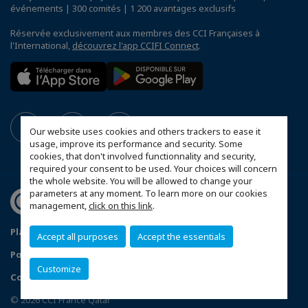
événements | 300 comités | 1 200 avantages exclusifs
Réservée exclusivement aux membres des CCI Françaises à
l'International,
découvrez l'app CCIFI Connect
.
Our website uses cookies and others trackers to ease it
usage, improve its performance and security. Some
cookies, that don't involved functionnality and security,
required your consent to be used. Your choices will concern
the whole website. You will be allowed to change your
parameters at any moment. To learn more on our cookies
management,
click on this link
.
Plan du site
Mentions légales
Accept all purposes
Accept the essentials
Politique de confidentialité
Customize
Configurer vos préférences cookies
© 2026 CCI France Qatar