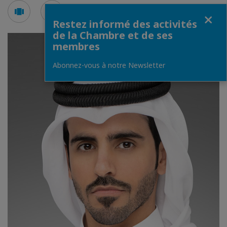
Voir
Voir
Fermer
en
en
Restez informé des activités
mode
mode
de la Chambre et de ses
carousel
mosaïque
membres
Abonnez-vous à notre Newsletter