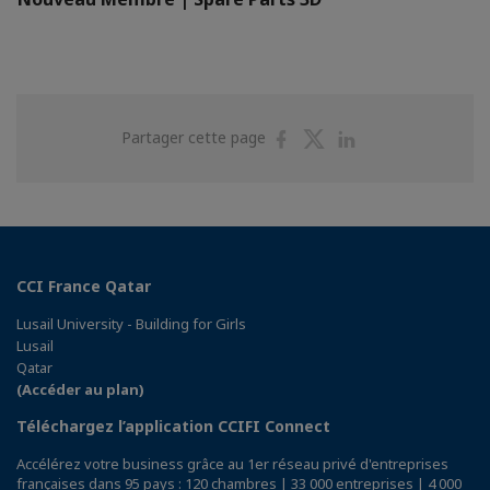
Partager
Partager
Partager
Partager cette page
sur
sur
sur
Facebook
Twitter
Linkedin
CCI France Qatar
Lusail University - Building for Girls
Lusail
Qatar
(Accéder au plan)
Téléchargez l’application CCIFI Connect
Accélérez votre business grâce au 1er réseau privé d'entreprises
françaises dans 95 pays : 120 chambres | 33 000 entreprises | 4 000