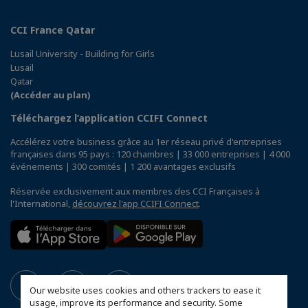
CCI France Qatar
Lusail University - Building for Girls
Lusail
Qatar
(Accéder au plan)
Téléchargez l’application CCIFI Connect
Accélérez votre business grâce au 1er réseau privé d'entreprises
françaises dans 95 pays : 120 chambres | 33 000 entreprises | 4 000
événements | 300 comités | 1 200 avantages exclusifs
Réservée exclusivement aux membres des CCI Françaises à
l'International,
découvrez l'app CCIFI Connect
.
Our website uses cookies and others trackers to ease it
usage, improve its performance and security. Some