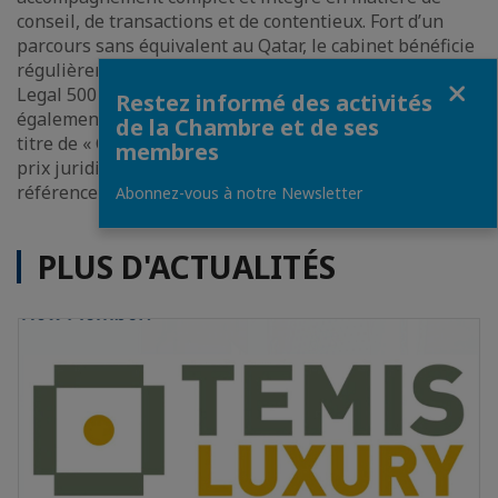
conseil, de transactions et de contentieux. Fort d’un
parcours sans équivalent au Qatar, le cabinet bénéficie
régulièrement de classements Tier 1 dans les guides
Fermer
Legal 500 EMEA, Chambers & Partners et IFLR 1000. Il a
Restez informé des activités
également été à plusieurs reprises récompensé du
de la Chambre et de ses
titre de « Cabinet d’avocats de l’année – Qatar » par des
membres
prix juridiques régionaux et internationaux de
référence.
Abonnez-vous à notre Newsletter
PLUS D'ACTUALITÉS