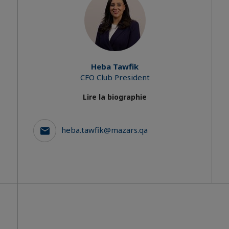
Heba Tawfik
CFO Club President
Lire la biographie
heba.tawfik@mazars.qa