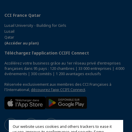
CCI France Qatar
Lusail University - Building for Girls
Lusail
Qatar
(Accéder au plan)
Téléchargez l’application CCIFI Connect
Accélérez votre business grâce au 1er réseau privé d'entreprises
françaises dans 95 pays : 120 chambres | 33 000 entreprises | 4 000
événements | 300 comités | 1 200 avantages exclusifs
Réservée exclusivement aux membres des CCI Françaises à
l'International,
découvrez l'app CCIFI Connect
.
Our website uses cookies and others trackers to ease it
usage, improve its performance and security. Some