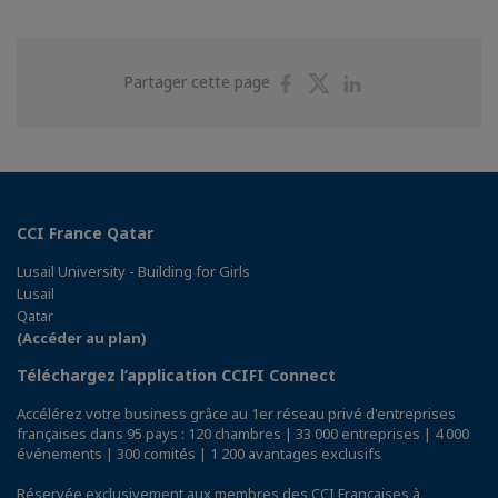
Partager
Partager
Partager
Partager cette page
sur
sur
sur
Facebook
Twitter
Linkedin
CCI France Qatar
Lusail University - Building for Girls
Lusail
Qatar
(Accéder au plan)
Téléchargez l’application CCIFI Connect
Accélérez votre business grâce au 1er réseau privé d'entreprises
françaises dans 95 pays : 120 chambres | 33 000 entreprises | 4 000
événements | 300 comités | 1 200 avantages exclusifs
Réservée exclusivement aux membres des CCI Françaises à