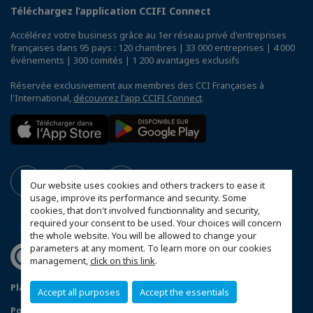
Téléchargez l’application CCIFI Connect
Accélérez votre business grâce au 1er réseau privé d'entreprises
françaises dans 95 pays : 120 chambres | 33 000 entreprises | 4 000
événements | 300 comités | 1 200 avantages exclusifs
Réservée exclusivement aux membres des CCI Françaises à
l'International,
découvrez l'app CCIFI Connect
.
Our website uses cookies and others trackers to ease it
usage, improve its performance and security. Some
cookies, that don't involved functionnality and security,
required your consent to be used. Your choices will concern
the whole website. You will be allowed to change your
parameters at any moment. To learn more on our cookies
management,
click on this link
.
Plan du site
Mentions légales
Accept all purposes
Accept the essentials
Politique de confidentialité