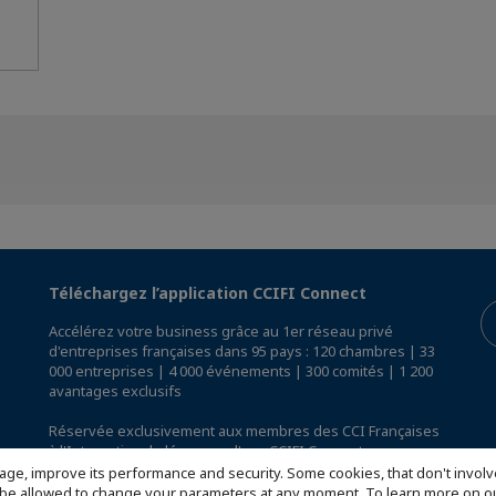
Téléchargez l’application CCIFI Connect
Accélérez votre business grâce au 1er réseau privé
d'entreprises françaises dans 95 pays : 120 chambres | 33
000 entreprises | 4 000 événements | 300 comités | 1 200
avantages exclusifs
Réservée exclusivement aux membres des CCI Françaises
à l'International,
découvrez l'app CCIFI Connect
.
age, improve its performance and security. Some cookies, that don't involv
ill be allowed to change your parameters at any moment. To learn more on