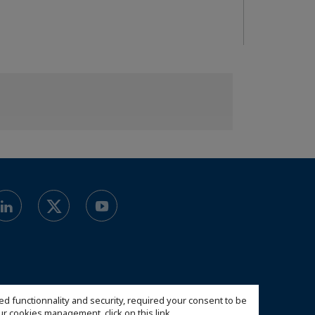
ed functionnality and security, required your consent to be
 our cookies management,
click on this link
.