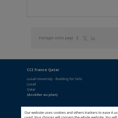
Partager
Partager
Partager
Partager cette page
sur
sur
sur
Facebook
Twitter
Linkedin
CCI France Qatar
Lusail University - Building for Girls
Lusail
Qatar
(Accéder au plan)
Our website uses cookies and others trackers to ease it us
used. Your choices will concern the whole website. You w