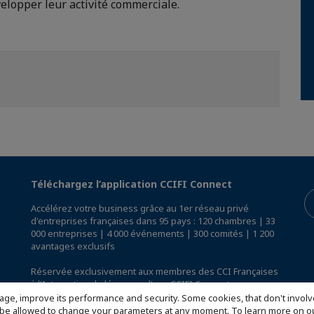
elopper leur activité commerciale.
Téléchargez l’application CCIFI Connect
Accélérez votre business grâce au 1er réseau privé
d'entreprises françaises dans 95 pays : 120 chambres | 33
000 entreprises | 4 000 événements | 300 comités | 1 200
avantages exclusifs
Réservée exclusivement aux membres des CCI Françaises
à l'International,
découvrez l'app CCIFI Connect
.
age, improve its performance and security. Some cookies, that don't involv
ill be allowed to change your parameters at any moment. To learn more on