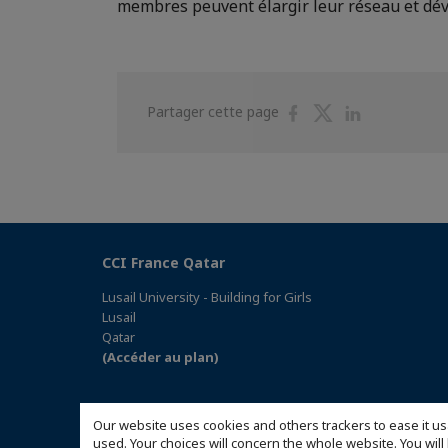
membres peuvent élargir leur réseau et dév
Partager
Partager
Partager
Partager cette page
sur
sur
sur
Facebook
Twitter
Linkedin
CCI France Qatar
Lusail University - Building for Girls
Lusail
Qatar
(Accéder au plan)
Our website uses cookies and others trackers to ease it us
used. Your choices will concern the whole website. You w