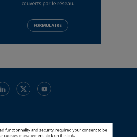
couverts par le réseau.
FORMULAIRE
ed functionnality and security, required your consent to be
 our cookies management,
click on this link
.