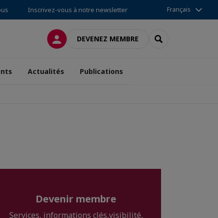
Français
ous
Inscrivez-vous à notre newsletter
CONNEXION
RECHERCHER
DEVENEZ MEMBRE
nts
Actualités
Publications
Devenir membre
Services, informations clés,visibilité,