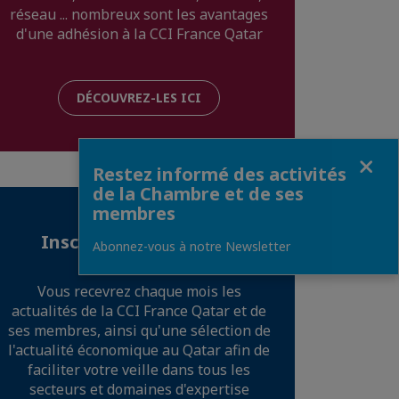
réseau ... nombreux sont les avantages
d'une adhésion à la CCI France Qatar
DÉCOUVREZ-LES ICI
Fermer
Restez informé des activités
de la Chambre et de ses
membres
Inscrivez vous à notre
Abonnez-vous à notre Newsletter
newsletter
Vous recevrez chaque mois les
actualités de la CCI France Qatar et de
ses membres, ainsi qu'une sélection de
l'actualité économique au Qatar afin de
faciliter votre veille dans tous les
secteurs et domaines d'expertise