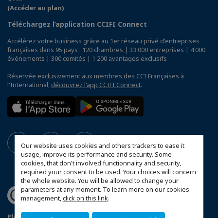
(Accéder au plan)
Téléchargez l’application CCIFI Connect
Accélérez votre business grâce au 1er réseau privé d'entreprises
françaises dans 95 pays : 120 chambres | 33 000 entreprises | 4 000
événements | 300 comités | 1 200 avantages exclusifs
Réservée exclusivement aux membres des CCI Françaises à
l'International,
découvrez l'app CCIFI Connect
.
Our website uses cookies and others trackers to ease it
usage, improve its performance and security. Some
cookies, that don't involved functionnality and security,
required your consent to be used. Your choices will concern
the whole website. You will be allowed to change your
parameters at any moment. To learn more on our cookies
management,
click on this link
.
Plan du site
Mentions légales