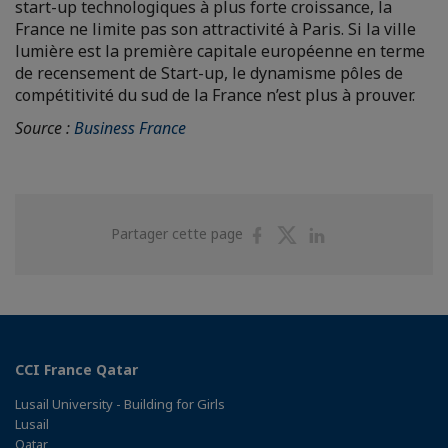
start-up technologiques à plus forte croissance, la
France ne limite pas son attractivité à Paris. Si la ville
lumière est la première capitale européenne en terme
de recensement de Start-up, le dynamisme pôles de
compétitivité du sud de la France n’est plus à prouver.
Source :
Business France
Partager
Partager
Partager
Partager cette page
sur
sur
sur
Facebook
Twitter
Linkedin
CCI France Qatar
Lusail University - Building for Girls
Lusail
Qatar