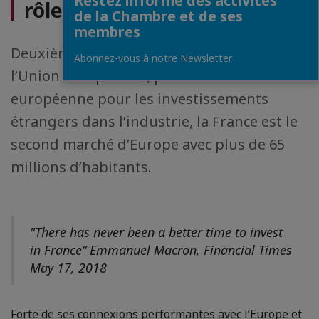
Restez informé des activités
rôle central
de la Chambre et de ses
membres
Deuxième puissance économique de
Abonnez-vous à notre Newsletter
l’Union européenne, première destination
européenne pour les investissements
étrangers dans l’industrie, la France est le
second marché d’Europe avec plus de 65
millions d’habitants.
"There has never been a better time to invest
in France” Emmanuel Macron, Financial Times
May 17, 2018
Forte de ses connexions performantes avec l’Europe et