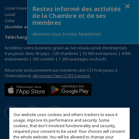
Fermer
Restez informé des activités
Lusail University - Building for Girls
Lusail
de la Chambre et de ses
Qatar
membres
(Accéder au plan)
Abonnez-vous à notre Newsletter
Téléchargez l’application CCIFI Connect
Accélérez votre business grâce au 1er réseau privé d'entreprises
françaises dans 95 pays : 120 chambres | 33 000 entreprises | 4 000
événements | 300 comités | 1 200 avantages exclusifs
Réservée exclusivement aux membres des CCI Françaises à
l'International,
découvrez l'app CCIFI Connect
.
Our website uses cookies and others trackers to ease it
usage, improve its performance and security. Some
cookies, that don't involved functionnality and security,
required your consent to be used. Your choices will concern
the whole website. You will be allowed to change your