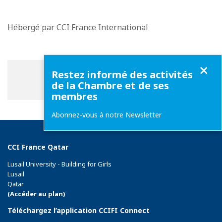
Hébergé par CCI France International
Fermer
Restez informé des activités
Partager
Partager
Partager
Partager cette page
de la Chambre et de ses
sur
sur
sur
membres
Facebook
Twitter
Linkedin
Abonnez-vous à notre Newsletter
CCI France Qatar
Lusail University - Building for Girls
Lusail
Qatar
(Accéder au plan)
Téléchargez l’application CCIFI Connect