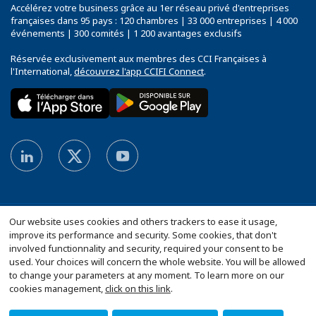
Accélérez votre business grâce au 1er réseau privé d'entreprises
françaises dans 95 pays : 120 chambres | 33 000 entreprises | 4 000
événements | 300 comités | 1 200 avantages exclusifs
Réservée exclusivement aux membres des CCI Françaises à
l'International,
découvrez l'app CCIFI Connect
.
Our website uses cookies and others trackers to ease it usage,
improve its performance and security. Some cookies, that don't
involved functionnality and security, required your consent to be
used. Your choices will concern the whole website. You will be allowed
Plan du site
Mentions légales
to change your parameters at any moment. To learn more on our
Politique de confidentialité
cookies management,
click on this link
.
Configurer vos préférences cookies