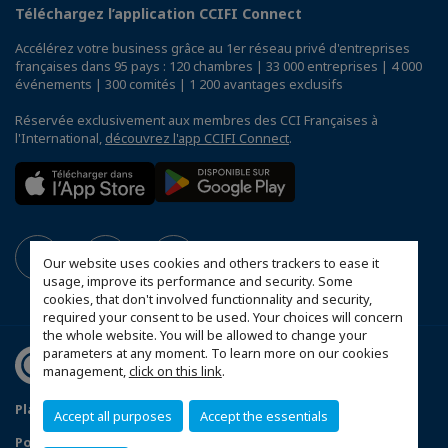
Téléchargez l’application CCIFI Connect
Accélérez votre business grâce au 1er réseau privé d'entreprises
françaises dans 95 pays : 120 chambres | 33 000 entreprises | 4 000
événements | 300 comités | 1 200 avantages exclusifs
Réservée exclusivement aux membres des CCI Françaises à
l'International,
découvrez l'app CCIFI Connect
.
Our website uses cookies and others trackers to ease it
usage, improve its performance and security. Some
cookies, that don't involved functionnality and security,
required your consent to be used. Your choices will concern
the whole website. You will be allowed to change your
parameters at any moment. To learn more on our cookies
management,
click on this link
.
Plan du site
Mentions légales
Accept all purposes
Accept the essentials
Politique de confidentialité