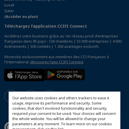
Lusail
Qatar
(Accéder au plan)
Téléchargez l’application CCIFI Connect
Accélérez votre business grâce au 1er réseau privé d'entreprises
françaises dans 95 pays : 120 chambres | 33 000 entreprises | 4 000
événements | 300 comités | 1 200 avantages exclusifs
Réservée exclusivement aux membres des CCI Françaises à
l'International,
découvrez l'app CCIFI Connect
.
Our website uses cookies and others trackers to ease it
usage, improve its performance and security. Some
cookies, that don't involved functionnality and security,
required your consent to be used. Your choices will concern
the whole website. You will be allowed to change your
parameters at any moment. To learn more on our cookies