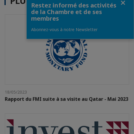
PLUS D'ACTUALITÉS
Restez informé des activités
de la Chambre et de ses
membres
Abonnez-vous à notre Newsletter
18/05/2023
Rapport du FMI suite à sa visite au Qatar - Mai 2023