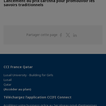
Lancement du prix Earthna pour promouvoir les
savoirs traditionnels
Partager
Partager
Partager
Partager cette page
sur
sur
sur
Facebook
Twitter
Linkedin
CCI France Qatar
Lusail University - Building for Girls
Lusail
Qatar
(Accéder au plan)
Téléchargez l’application CCIFI Connect
Accélérez votre business grâce au 1er réseau privé d'entreprises