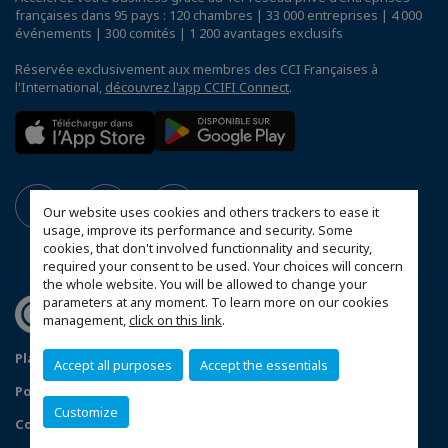
françaises dans 95 pays : 120 chambres | 33 000 entreprises | 4 000
événements | 300 comités | 1 200 avantages exclusifs
Réservée exclusivement aux membres des CCI Françaises à
l'International,
découvrez l'app CCIFI Connect
.
Our website uses cookies and others trackers to ease it
usage, improve its performance and security. Some
cookies, that don't involved functionnality and security,
required your consent to be used. Your choices will concern
the whole website. You will be allowed to change your
parameters at any moment. To learn more on our cookies
management,
click on this link
.
Plan du site
Mentions légales
Accept all purposes
Accept the essentials
Politique de confidentialité
Customize
Configurer vos préférences cookies