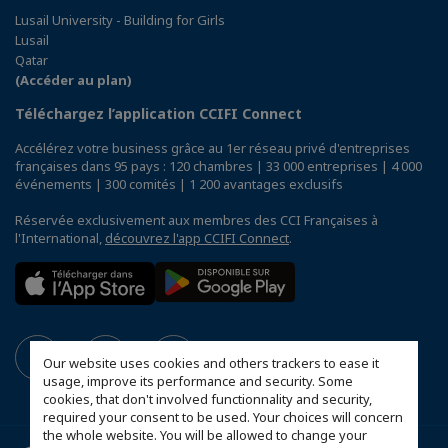
Lusail University - Building for Girls
Lusail
Qatar
(Accéder au plan)
Téléchargez l’application CCIFI Connect
Accélérez votre business grâce au 1er réseau privé d'entreprises
françaises dans 95 pays : 120 chambres | 33 000 entreprises | 4 000
événements | 300 comités | 1 200 avantages exclusifs
Réservée exclusivement aux membres des CCI Françaises à
l'International,
découvrez l'app CCIFI Connect
.
Our website uses cookies and others trackers to ease it
usage, improve its performance and security. Some
cookies, that don't involved functionnality and security,
required your consent to be used. Your choices will concern
the whole website. You will be allowed to change your