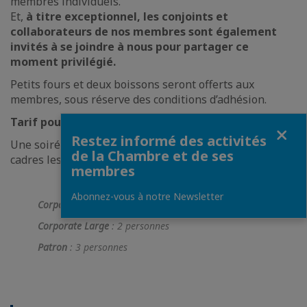
membres individuels.
Et,
à titre exceptionnel, les conjoints et
collaborateurs de nos membres sont également
invités à se joindre à nous pour partager ce
moment privilégié.
Petits fours et deux boissons seront offerts aux
membres, sous réserve des conditions d’adhésion.
Tarif pour conjoints et collaborateurs : 150 QAR
Fermer
Restez informé des activités
Une soirée de rencontres et de détente dans l’un des
de la Chambre et de ses
cadres les plus élégants de Doha. ✨
membres
Abonnez-vous à notre Newsletter
Corporate SME
: 1 personne
Corporate Large
: 2 personnes
Patron
: 3 personnes