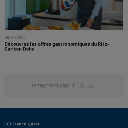
08/07/2026
Découvrez les offres gastronomiques du Ritz-
Carlton Doha
Partager
Partager
Partager
Partager cette page
sur
sur
sur
Facebook
Twitter
Linkedin
CCI France Qatar