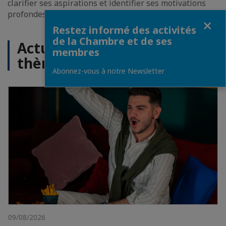
clarifier ses aspirations et identifier ses motivations
profondes.
Fermer
Restez informé des activités
de la Chambre et de ses
Actualités sur le même
membres
thème
Abonnez-vous à notre Newsletter
09/08/2026