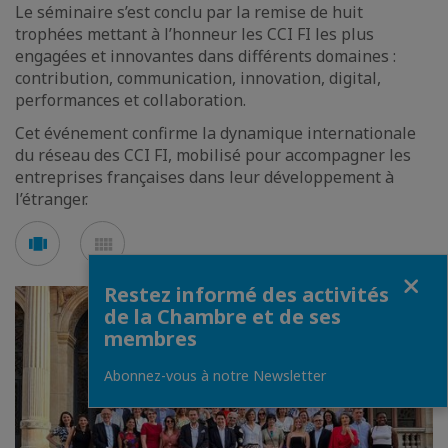
Le séminaire s’est conclu par la remise de huit
trophées mettant à l’honneur les CCI FI les plus
engagées et innovantes dans différents domaines :
contribution, communication, innovation, digital,
performances et collaboration.
Cet événement confirme la dynamique internationale
du réseau des CCI FI, mobilisé pour accompagner les
entreprises françaises dans leur développement à
l’étranger.
Voir
Voir
en
en
Fermer
mode
mode
Restez informé des activités
carousel
mosaïque
de la Chambre et de ses
membres
Abonnez-vous à notre Newsletter