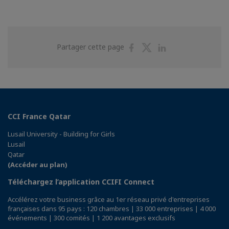
Partager
Partager
Partager
Partager cette page
sur
sur
sur
Facebook
Twitter
Linkedin
CCI France Qatar
Lusail University - Building for Girls
Lusail
Qatar
(Accéder au plan)
Téléchargez l’application CCIFI Connect
Accélérez votre business grâce au 1er réseau privé d'entreprises
françaises dans 95 pays : 120 chambres | 33 000 entreprises | 4 000
événements | 300 comités | 1 200 avantages exclusifs