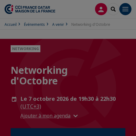
CONNEXION
RECHERCH
Men
Accueil
Événements
A venir
Networking d'Octobre
NETWORKING
Networking
d'Octobre
Le 7 octobre 2026 de 19h30 à 22h30
(UTC+3)
Ajouter à mon agenda