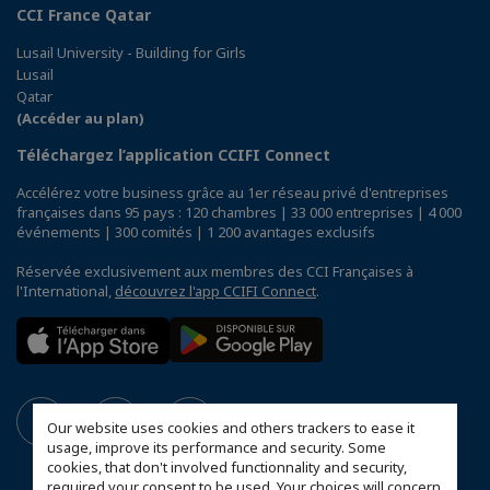
CCI France Qatar
Lusail University - Building for Girls
Lusail
Qatar
(Accéder au plan)
Téléchargez l’application CCIFI Connect
Accélérez votre business grâce au 1er réseau privé d'entreprises
françaises dans 95 pays : 120 chambres | 33 000 entreprises | 4 000
événements | 300 comités | 1 200 avantages exclusifs
Réservée exclusivement aux membres des CCI Françaises à
l'International,
découvrez l'app CCIFI Connect
.
Our website uses cookies and others trackers to ease it
usage, improve its performance and security. Some
cookies, that don't involved functionnality and security,
required your consent to be used. Your choices will concern