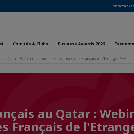
Contactez-n
oi
Comités & Clubs
Business Awards 2026
Événeme
 au Qatar : Webinaire pour les Entreprises des Français de l'Etranger (EFE)
ançais au Qatar : Webi
es Français de l'Etrang