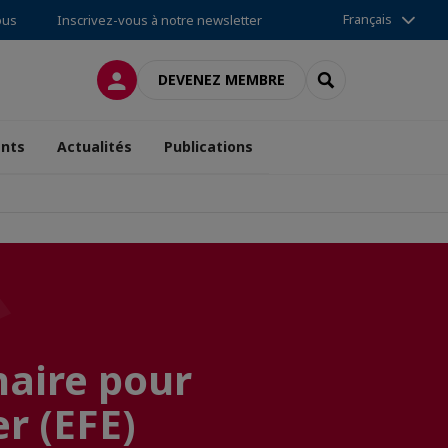
Français
ous
Inscrivez-vous à notre newsletter
CONNEXION
RECHERCHER
DEVENEZ MEMBRE
nts
Actualités
Publications
naire pour
er (EFE)