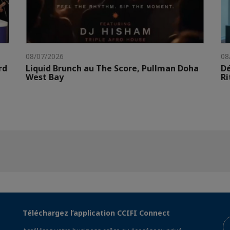
08/07/2026
08
rd
Liquid Brunch au The Score, Pullman Doha
Dé
West Bay
Ri
Téléchargez l’application CCIFI Connect