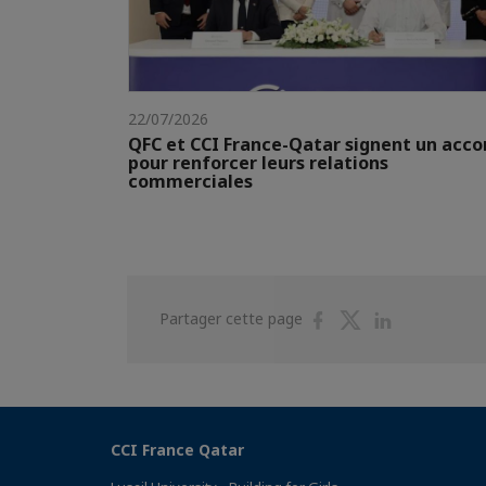
22/07/2026
QFC et CCI France-Qatar signent un acco
pour renforcer leurs relations
commerciales
Partager
Partager
Partager
Partager cette page
sur
sur
sur
Facebook
Twitter
Linkedin
CCI France Qatar