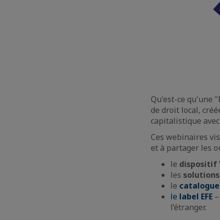
Qu'est-ce qu'une "
de droit local, cré
capitalistique ave
Ces webinaires vi
et à partager les o
le
dispositif 
les
solution
le
catalogue
le
label EFE
–
l’étranger.