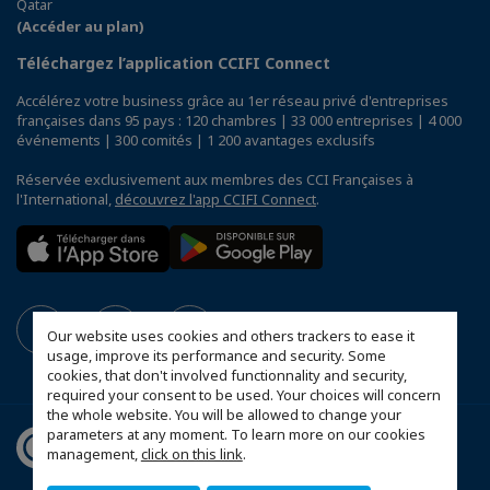
Qatar
(Accéder au plan)
Téléchargez l’application CCIFI Connect
Accélérez votre business grâce au 1er réseau privé d'entreprises
françaises dans 95 pays : 120 chambres | 33 000 entreprises | 4 000
événements | 300 comités | 1 200 avantages exclusifs
Réservée exclusivement aux membres des CCI Françaises à
l'International,
découvrez l'app CCIFI Connect
.
Our website uses cookies and others trackers to ease it
usage, improve its performance and security. Some
cookies, that don't involved functionnality and security,
required your consent to be used. Your choices will concern
the whole website. You will be allowed to change your
parameters at any moment. To learn more on our cookies
management,
click on this link
.