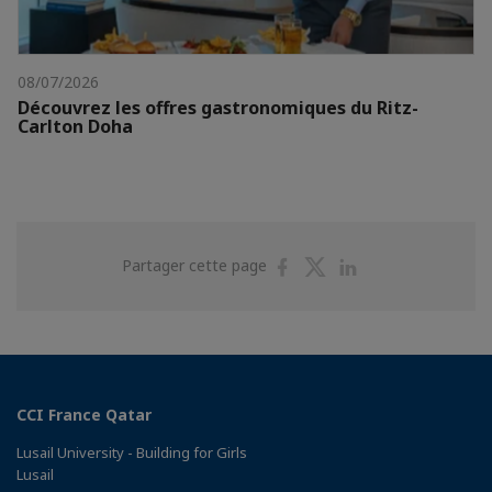
08/07/2026
Découvrez les offres gastronomiques du Ritz-
Carlton Doha
Partager
Partager
Partager
Partager cette page
sur
sur
sur
Facebook
Twitter
Linkedin
CCI France Qatar
Lusail University - Building for Girls
Lusail