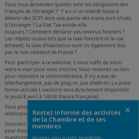
Vous vous demandez quelles sont les obligations des
Français de l’étranger ? Y a-t-il un intérêt fiscal à
détenir des SCPI dont une partie des biens sont situés
à l’étranger ? La Flat Tax existe-elle
toujours ? Comment déclarer vos revenus fonciers ?
Les impôts locaux tels que la taxe foncière et le cas
échéant, la taxe d’habitation sont-ils également dus
par le non-résident de France ?
Pour participer à ce webinar, il vous suffit de saisir
votre e-mail pour vous inscrire. Vous recevrez un lien
pour rejoindre la visioconférence. Il n’y a pas de
téléchargement, pas de plug-in, pas d’add-on. La plate-
forme utilisée Livestorm sera directement disponible
le jeudi 8 avril à 14h30 (heure française).
Fermer
Vous pourrez aussi voir (ou revoir) en replay le
Restez informé des activités
webinaire en étant inscrit.
de la Chambre et de ses
Inscrivez-vous dès aujourd’hui au webinar « en direct »
membres
pour écouter et échanger avec Patrick JANEL. Posez vos
questions dès aujourd’hui
Abonnez-vous à notre Newsletter