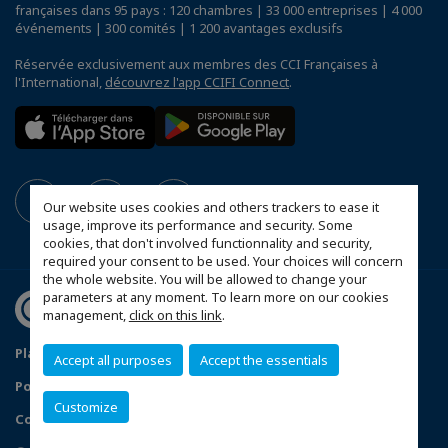
françaises dans 95 pays : 120 chambres | 33 000 entreprises | 4 000
événements | 300 comités | 1 200 avantages exclusifs
Réservée exclusivement aux membres des CCI Françaises à
l'International,
découvrez l'app CCIFI Connect
.
Our website uses cookies and others trackers to ease it
usage, improve its performance and security. Some
cookies, that don't involved functionnality and security,
required your consent to be used. Your choices will concern
the whole website. You will be allowed to change your
parameters at any moment. To learn more on our cookies
management,
click on this link
.
Plan du site
Mentions légales
Accept all purposes
Accept the essentials
Politique de confidentialité
Customize
Configurer vos préférences cookies