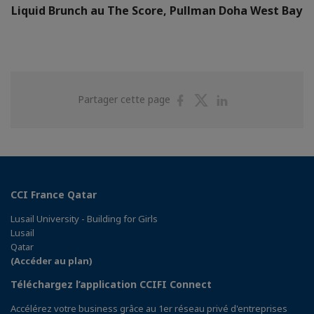
Liquid Brunch au The Score, Pullman Doha West Bay
Partager
Partager
Partager
Partager cette page
sur
sur
sur
Facebook
Twitter
Linkedin
CCI France Qatar
Lusail University - Building for Girls
Lusail
Qatar
(Accéder au plan)
Téléchargez l’application CCIFI Connect
Accélérez votre business grâce au 1er réseau privé d'entreprises