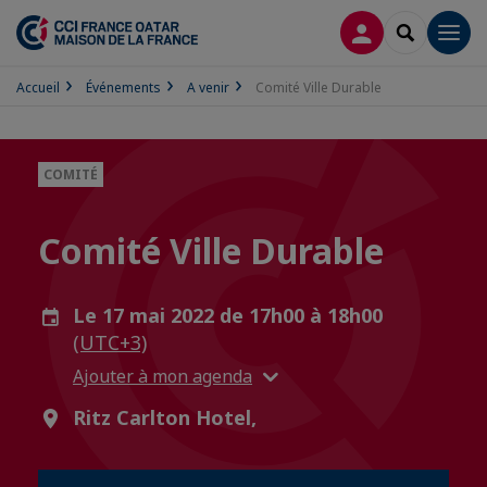
CONNEXION
RECHERCH
Men
Accueil
Événements
A venir
Comité Ville Durable
COMITÉ
Comité Ville Durable
Le 17 mai 2022 de 17h00 à 18h00
(UTC+3)
Ajouter à mon agenda
Ritz Carlton Hotel,