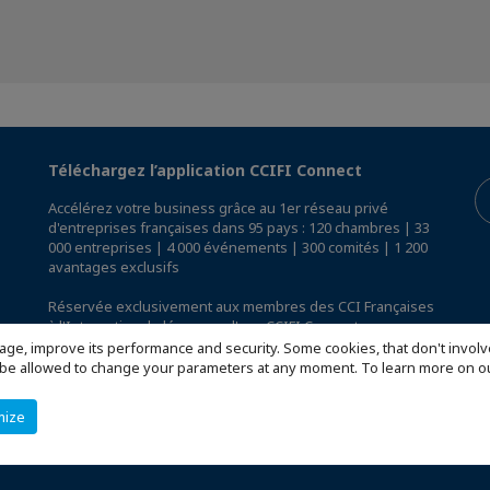
Téléchargez l’application CCIFI Connect
Accélérez votre business grâce au 1er réseau privé
d'entreprises françaises dans 95 pays : 120 chambres | 33
000 entreprises | 4 000 événements | 300 comités | 1 200
avantages exclusifs
Réservée exclusivement aux membres des CCI Françaises
à l'International,
découvrez l'app CCIFI Connect
.
age, improve its performance and security. Some cookies, that don't involv
ill be allowed to change your parameters at any moment. To learn more on
mize