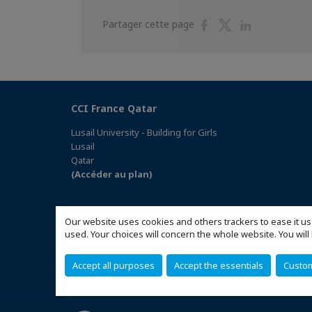
Partager
Partager
Partager
Partager cette page
sur
sur
sur
Facebook
Twitter
Linkedin
CCI France Qatar
Lusail University - Building for Girls
Lusail
Qatar
(Accéder au plan)
Our website uses cookies and others trackers to ease it us
used. Your choices will concern the whole website. You w
Accept all purposes
Accept the essentials
Custo