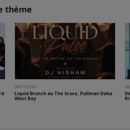
me thème
08/07/2026
08
rd
Liquid Brunch au The Score, Pullman Doha
Dé
West Bay
Ri