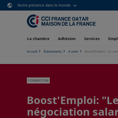
Notre présence dans le monde
La chambre
Adhésion
Services
Empl
Accueil
Événements
A venir
Boost'Emploi: "Le contr
FORMATION
Boost'Emploi: "Le 
négociation salar