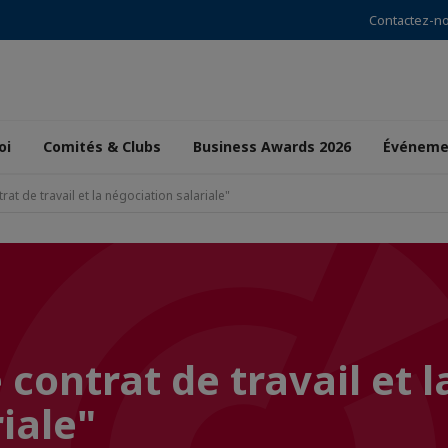
Contactez-n
oi
Comités & Clubs
Business Awards 2026
Événeme
at de travail et la négociation salariale"
contrat de travail et l
iale"