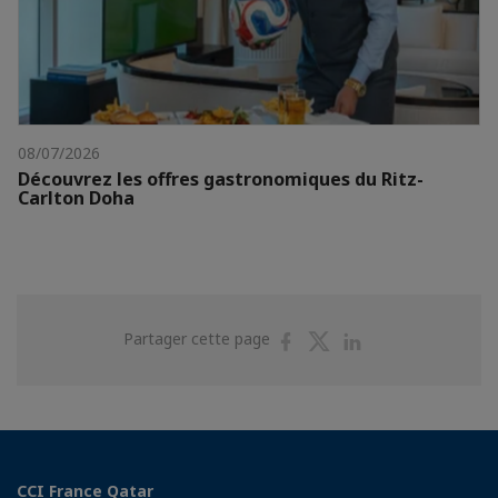
08/07/2026
Découvrez les offres gastronomiques du Ritz-
Carlton Doha
Partager
Partager
Partager
Partager cette page
sur
sur
sur
Facebook
Twitter
Linkedin
CCI France Qatar