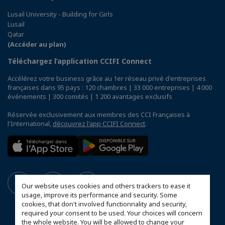
Lusail University - Building for Girls
Lusail
Qatar
(Accéder au plan)
Téléchargez l’application CCIFI Connect
Accélérez votre business grâce au 1er réseau privé d'entreprises
françaises dans 95 pays : 120 chambres | 33 000 entreprises | 4 000
événements | 300 comités | 1 200 avantages exclusifs
Réservée exclusivement aux membres des CCI Françaises à
l'International,
découvrez l'app CCIFI Connect
.
Our website uses cookies and others trackers to ease it
usage, improve its performance and security. Some
cookies, that don't involved functionnality and security,
required your consent to be used. Your choices will concern
the whole website. You will be allowed to change your