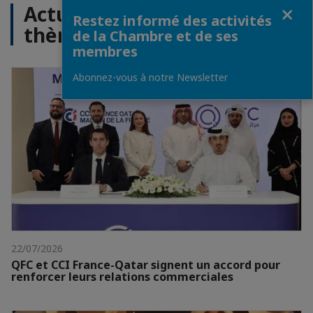
Fermer
Actualités sur le même
Restez informé des activités
thème
de la Chambre et de ses
membres
Abonnez-vous à notre Newsletter
22/07/2026
QFC et CCI France-Qatar signent un accord pour
renforcer leurs relations commerciales