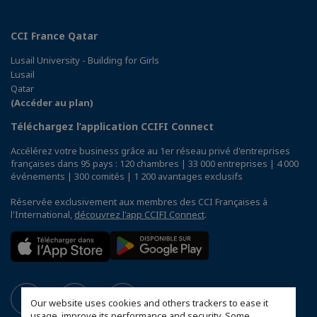
CCI France Qatar
Lusail University - Building for Girls
Lusail
Qatar
(Accéder au plan)
Téléchargez l’application CCIFI Connect
Accélérez votre business grâce au 1er réseau privé d'entreprises
françaises dans 95 pays : 120 chambres | 33 000 entreprises | 4 000
événements | 300 comités | 1 200 avantages exclusifs
Réservée exclusivement aux membres des CCI Françaises à
l'International,
découvrez l'app CCIFI Connect
.
Our website uses cookies and others trackers to ease it
usage, improve its performance and security. Some