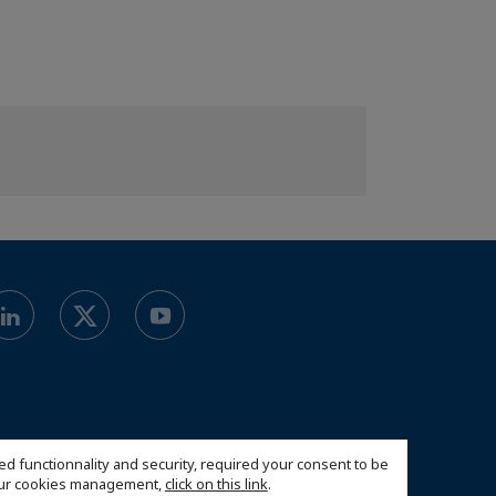
ed functionnality and security, required your consent to be
 our cookies management,
click on this link
.