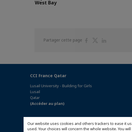
West Bay
Partager
Partager
Partager
Partager cette page
sur
sur
sur
Facebook
Twitter
Linkedin
CCI France Qatar
Lusail University - Building for Girls
Lusail
Qatar
(Accéder au plan)
Our website uses cookies and others trackers to ease it us
used. Your choices will concern the whole website. You w