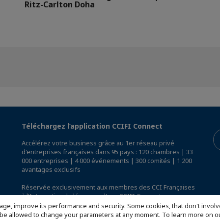
Ritz-Carlton Doha
Téléchargez l’application CCIFI Connect
Accélérez votre business grâce au 1er réseau privé
d'entreprises françaises dans 95 pays : 120 chambres | 33
000 entreprises | 4 000 événements | 300 comités | 1 200
avantages exclusifs
Réservée exclusivement aux membres des CCI Françaises
à l'International,
découvrez l'app CCIFI Connect
.
age, improve its performance and security. Some cookies, that don't involv
ill be allowed to change your parameters at any moment. To learn more on