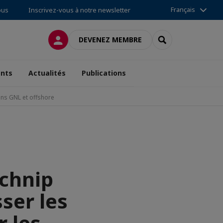
Français
ous
Inscrivez-vous à notre newsletter
CONNEXION
RECHERCHER
DEVENEZ MEMBRE
nts
Actualités
Publications
ons GNL et offshore
echnip
ser les
r les