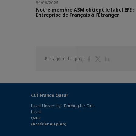
30/06/2026
Notre membre ASM obtient le label EFE :
Entreprise de Français à l'Étranger
Partager
Partager
Partager
Partager cette page
sur
sur
sur
Facebook
Twitter
Linkedin
CCI France Qatar
Lusail University - Building for Girls
Lusail
Qatar
(Accéder au plan)