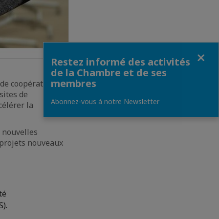
Fermer
Restez informé des activités
de la Chambre et de ses
membres
 de coopération
sites de
Abonnez-vous à notre Newsletter
célérer la
e nouvelles
e projets nouveaux
ité
).