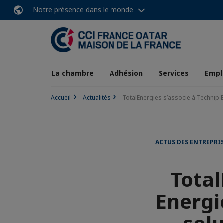
Notre présence dans le monde
La chambre
Adhésion
Services
Empl
Accueil
Actualités
TotalEnergies s’associe à Technip E
ACTUS DES ENTREPRI
Total
Energi
solu