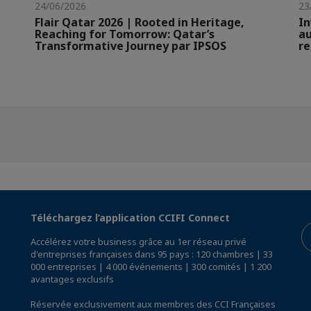
24/06/2026
23
Flair Qatar 2026 | Rooted in Heritage,
In
Reaching for Tomorrow: Qatar’s
au
Transformative Journey par IPSOS
re
Téléchargez l’application CCIFI Connect
Accélérez votre business grâce au 1er réseau privé
d'entreprises françaises dans 95 pays : 120 chambres | 33
000 entreprises | 4 000 événements | 300 comités | 1 200
avantages exclusifs
Réservée exclusivement aux membres des CCI Françaises