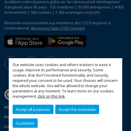
Accélérez votre business grâce au 1er réseau privé d'entreprises
françaises dans 95 pays : 120 chambres | 33 000 entreprises | 4 000
événements | 300 comités | 1 200 avantages exclusifs
Réservée exclusivement aux membres des CCI Françaises à
l'International,
découvrez l'app CCIFI Connect
.
Our website uses cookies and others trackers to ease it
usage, improve its performance and security. Some
cookies, that don't involved functionnality and security,
required your consent to be used. Your choices will concern
the whole website. You will be allowed to change your
parameters at any moment. To learn more on our cookies
management,
click on this link
.
Plan du site
Mentions légales
Accept all purposes
Accept the essentials
Politique de confidentialité
Customize
Configurer vos préférences cookies