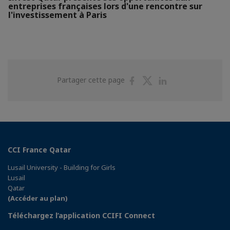
entreprises françaises lors d'une rencontre sur
l'investissement à Paris
Partager
Partager
Partager
Partager cette page
sur
sur
sur
Facebook
Twitter
Linkedin
CCI France Qatar
Lusail University - Building for Girls
Lusail
Qatar
(Accéder au plan)
Téléchargez l’application CCIFI Connect