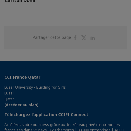
Carlton Doha
Partager
Partager
Partager
Partager cette page
sur
sur
sur
Facebook
Twitter
Linkedin
CCI France Qatar
Lusail University - Building for Girls
Lusail
Qatar
(Accéder au plan)
Téléchargez l’application CCIFI Connect
Accélérez votre business grâce au 1er réseau privé d'entreprises
françaises dans 95 pays : 120 chambres | 33 000 entreprises | 4 000