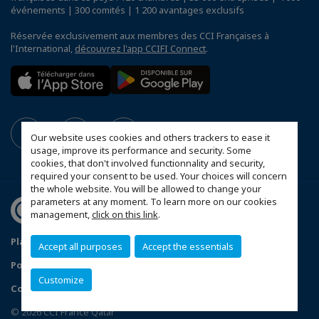
événements | 300 comités | 1 200 avantages exclusifs
Réservée exclusivement aux membres des CCI Françaises à
l'International,
découvrez l'app CCIFI Connect
.
Our website uses cookies and others trackers to ease it
usage, improve its performance and security. Some
cookies, that don't involved functionnality and security,
required your consent to be used. Your choices will concern
the whole website. You will be allowed to change your
parameters at any moment. To learn more on our cookies
management,
click on this link
.
Plan du site
Mentions légales
Accept all purposes
Accept the essentials
Politique de confidentialité
Customize
Configurer vos préférences cookies
© 2026 CCI France Qatar