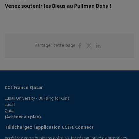
Venez soutenir les Bleus au Pullman Doha !
Partager
Partager
Partager
Partager cette page
sur
sur
sur
Facebook
Twitter
Linkedin
CCI France Qatar
Lusail University - Building for Girls
Lusail
Qatar
(Accéder au plan)
Téléchargez l’application CCIFI Connect
Accélérez votre business grâce au 1er réseau privé d'entreprises