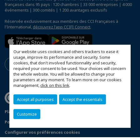
françaises dans 95 pays : 120 chambres | 33 000 entreprises | 4 000
événements | 300 comités | 1 200 avantages exclusifs
Réservée exclusivement aux membres des CCI Françaises à
l'International,
découvrez l'app CCIFI Connect
.
Our website uses cookies and others trackers to ease it
usage, improve its performance and security. Some
cookies, that don't involved functionnality and security,
required your consent to be used. Your choices will concern
the whole website. You will be allowed to change your
parameters at any moment. To learn more on our cookies
management,
click on this link
.
Accept all purposes
Accept the essentials
Plan du site
Mentions légales
Customize
Politique de confidentialité
Configurer vos préférences cookies