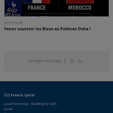
07/07/2026
Venez soutenir les Bleus au Pullman Doha !
Partager
Partager
Partager
Partager cette page
sur
sur
sur
Facebook
Twitter
Linkedin
CCI France Qatar
Lusail University - Building for Girls
Lusail