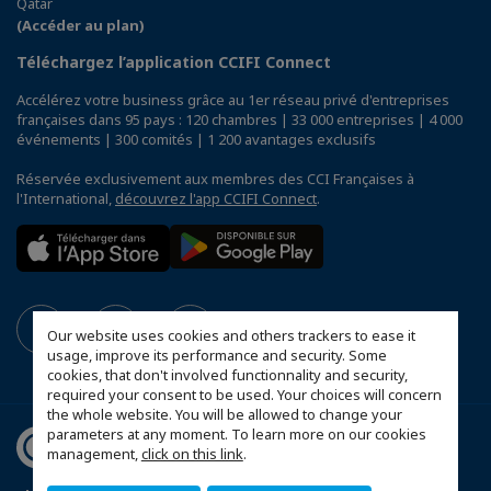
Qatar
(Accéder au plan)
Téléchargez l’application CCIFI Connect
Accélérez votre business grâce au 1er réseau privé d'entreprises
françaises dans 95 pays : 120 chambres | 33 000 entreprises | 4 000
événements | 300 comités | 1 200 avantages exclusifs
Réservée exclusivement aux membres des CCI Françaises à
l'International,
découvrez l'app CCIFI Connect
.
Our website uses cookies and others trackers to ease it
usage, improve its performance and security. Some
cookies, that don't involved functionnality and security,
required your consent to be used. Your choices will concern
the whole website. You will be allowed to change your
parameters at any moment. To learn more on our cookies
management,
click on this link
.