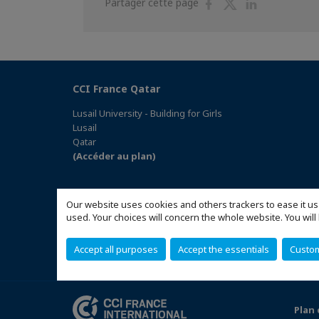
Partager
Partager
Partager
Partager cette page
sur
sur
sur
Facebook
Twitter
Linkedin
CCI France Qatar
Lusail University - Building for Girls
Lusail
Qatar
(Accéder au plan)
Our website uses cookies and others trackers to ease it us
used. Your choices will concern the whole website. You w
Accept all purposes
Accept the essentials
Custo
Plan 