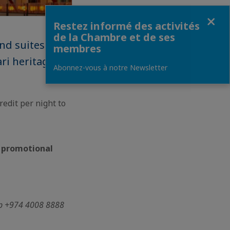
Fermer
Restez informé des activités
de la Chambre et de ses
nd suites
membres
ri heritage,
Abonnez-vous à notre Newsletter
redit per night to
e
promotional
pp +974 4008 8888