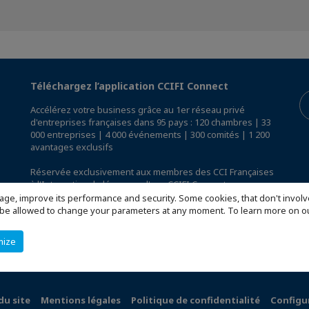
Téléchargez l’application CCIFI Connect
Accélérez votre business grâce au 1er réseau privé
d'entreprises françaises dans 95 pays : 120 chambres | 33
000 entreprises | 4 000 événements | 300 comités | 1 200
avantages exclusifs
Réservée exclusivement aux membres des CCI Françaises
à l'International,
découvrez l'app CCIFI Connect
.
age, improve its performance and security. Some cookies, that don't involv
ill be allowed to change your parameters at any moment. To learn more on
mize
du site
Mentions légales
Politique de confidentialité
Configu