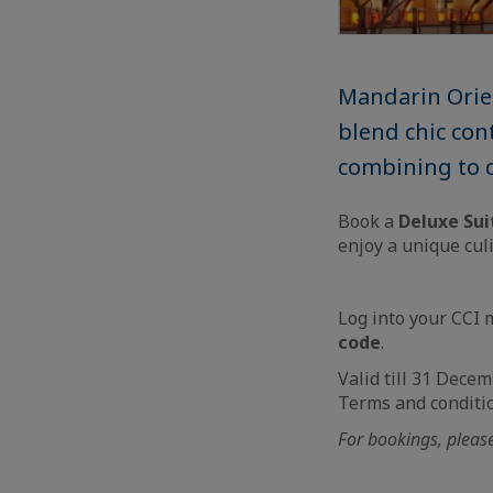
Mandarin Orien
blend chic con
combining to c
Book a
Deluxe Sui
enjoy a unique cul
Log into your CCI 
code
.
Valid till 31 Dece
Terms and conditi
For bookings, plea