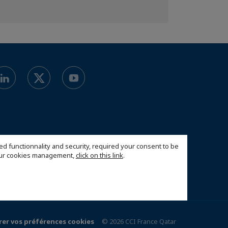
ed functionnality and security, required your consent to be
 our cookies management,
click on this link
.
rer vos préférences cookies
© 2026 CCI France Qatar