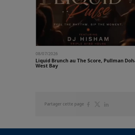
08/07/2026
Liquid Brunch au The Score, Pullman Doh
West Bay
Partager
Partager
Partager
Partager cette page
sur
sur
sur
Facebook
Twitter
Linkedin