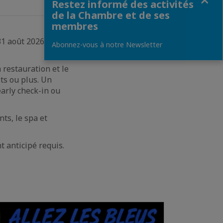
Restez informé des activités
de la Chambre et de ses
membres
31 août 2026, avec
Abonnez-vous à notre Newsletter
 restauration et le
its ou plus. Un
arly check-in ou
nts, le spa et
t anticipé requis.