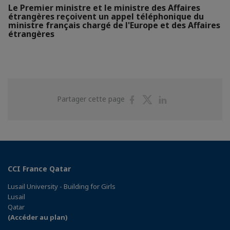
Le Premier ministre et le ministre des Affaires
étrangères reçoivent un appel téléphonique du
ministre français chargé de l'Europe et des Affaires
étrangères
Partager
Partager
Partager
Partager cette page
sur
sur
sur
Facebook
Twitter
Linkedin
CCI France Qatar
Lusail University - Building for Girls
Lusail
Qatar
(Accéder au plan)