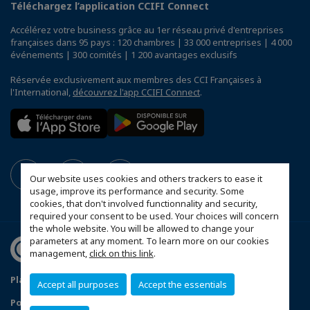
Téléchargez l’application CCIFI Connect
Accélérez votre business grâce au 1er réseau privé d'entreprises
françaises dans 95 pays : 120 chambres | 33 000 entreprises | 4 000
événements | 300 comités | 1 200 avantages exclusifs
Réservée exclusivement aux membres des CCI Françaises à
l'International,
découvrez l'app CCIFI Connect
.
Our website uses cookies and others trackers to ease it
usage, improve its performance and security. Some
cookies, that don't involved functionnality and security,
required your consent to be used. Your choices will concern
the whole website. You will be allowed to change your
parameters at any moment. To learn more on our cookies
management,
click on this link
.
Plan du site
Mentions légales
Accept all purposes
Accept the essentials
Politique de confidentialité