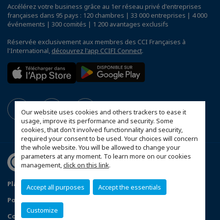
Accélérez votre business grâce au 1er réseau privé d'entreprises
françaises dans 95 pays : 120 chambres | 33 000 entreprises | 4 000
événements | 300 comités | 1 200 avantages exclusifs
Réservée exclusivement aux membres des CCI Françaises à
l'International,
découvrez l'app CCIFI Connect
.
Our website uses cookies and others trackers to ease it
usage, improve its performance and security. Some
cookies, that don't involved functionnality and security,
required your consent to be used. Your choices will concern
the whole website. You will be allowed to change your
parameters at any moment. To learn more on our cookies
management,
click on this link
.
Plan du site
Mentions légales
Accept all purposes
Accept the essentials
Politique de confidentialité
Customize
Configurer vos préférences cookies