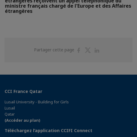
étrangères reçoivent un appel téléphonique du
ministre français chargé de l'Europe et des Affaires
étrangères
Partager
Partager
Partager
Partager cette page
sur
sur
sur
Facebook
Twitter
Linkedin
CCI France Qatar
Lusail University - Building for Girls
Lusail
Qatar
(Accéder au plan)
Téléchargez l’application CCIFI Connect