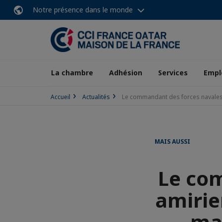
Notre présence dans le monde
La chambre
Adhésion
Services
Empl
Accueil
Actualités
Le commandant des forces navales a
MAIS AUSSI
Le co
amirie
maj