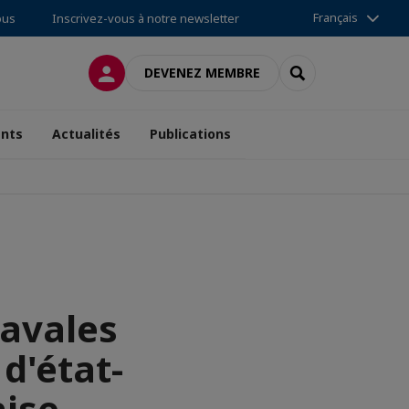
Français
ous
Inscrivez-vous à notre newsletter
CONNEXION
RECHERCHER
DEVENEZ MEMBRE
nts
Actualités
Publications
avales
d'état-
aise