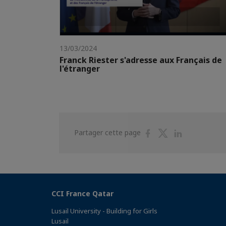
13/03/2024
Franck Riester s'adresse aux Français de
l'étranger
Partager
Partager
Partager
Partager cette page
sur
sur
sur
Facebook
Twitter
Linkedin
CCI France Qatar
Lusail University - Building for Girls
Lusail