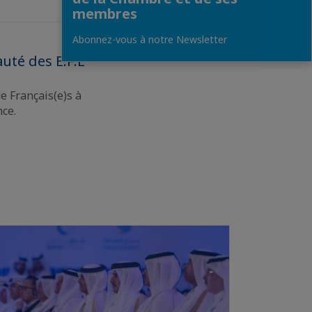
membres
Abonnez-vous à notre Newsletter
uté des E.F.E
e Français(e)s à
nce.