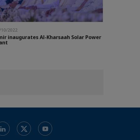
/10/2022
ir inaugurates Al-Kharsaah Solar Power
ant