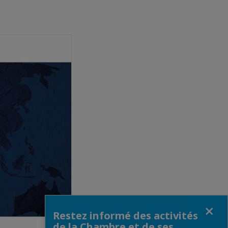
Fermer
Restez informé des activités
de la Chambre et de ses