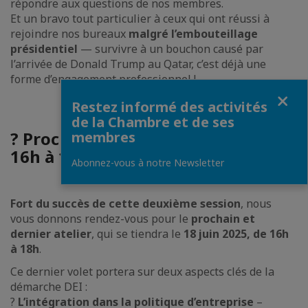
répondre aux questions de nos membres.
Et un bravo tout particulier à ceux qui ont réussi à
rejoindre nos bureaux
malgré l’embouteillage
présidentiel
— survivre à un bouchon causé par
l’arrivée de Donald Trump au Qatar, c’est déjà une
forme d’engagement professionnel !
Fermer
Restez informé des activités
de la Chambre et de ses
?
Prochain rendez-vous : 18 juin de
membres
16h à 18h
Abonnez-vous à notre Newsletter
Fort du succès de cette deuxième session
, nous
vous donnons rendez-vous pour le
prochain et
dernier atelier
, qui se tiendra le
18 juin 2025, de 16h
à 18h
.
Ce dernier volet portera sur deux aspects clés de la
démarche DEI :
?
L’intégration dans la politique d’entreprise
–