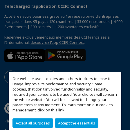
Téléchargez l’application CCIFI Connect
Accélérez votre business grâce au 1er réseau privé d'entreprises
françaises dans 95 pays : 120 chambres | 33 000 entreprises | 4 000
événements | 300 comités | 1 200 avantages exclusifs
Réservée exclusivement aux membres des CCI Françaises à
l'International,
découvrez l'app CCIFI Connect
.
Our website uses cookies and others trackers to ease it
usage, improve its performance and security. Some
cookies, that don't involved functionnality and security,
required your consent to be used. Your choices will concern
the whole website. You will be allowed to change your
parameters at any moment. To learn more on our cookies
management,
click on this link
.
Plan du site
Mentions légales
Accept all purposes
Accept the essentials