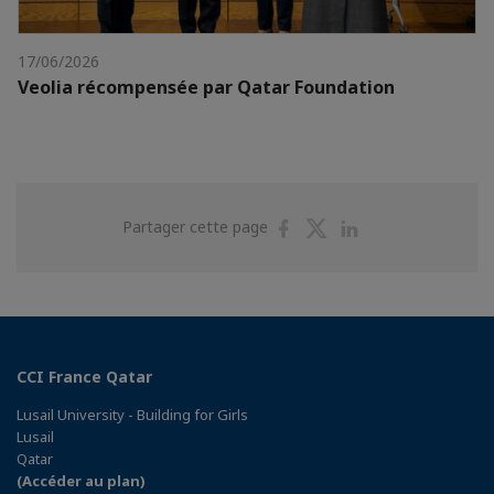
17/06/2026
Veolia récompensée par Qatar Foundation
Partager
Partager
Partager
Partager cette page
sur
sur
sur
Facebook
Twitter
Linkedin
CCI France Qatar
Lusail University - Building for Girls
Lusail
Qatar
(Accéder au plan)