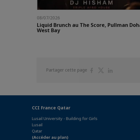
08/07/2026
Liquid Brunch au The Score, Pullman Doh
West Bay
Partager
Partager
Partager
Partager cette page
sur
sur
sur
Facebook
Twitter
Linkedin
CCI France Qatar
Lusail University - Building for Girls
Lusail
Qatar
(Accéder au plan)