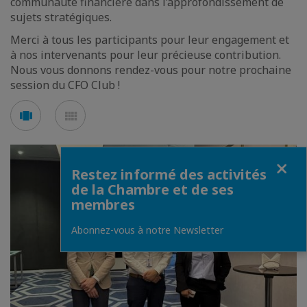
communauté financière dans l’approfondissement de
sujets stratégiques.
Merci à tous les participants pour leur engagement et
à nos intervenants pour leur précieuse contribution.
Nous vous donnons rendez-vous pour notre prochaine
session du CFO Club !
Voir
Voir
en
en
mode
mode
carousel
mosaïque
Fermer
Restez informé des activités
de la Chambre et de ses
membres
Abonnez-vous à notre Newsletter