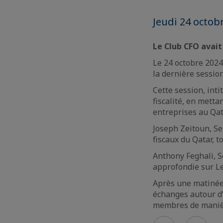
Jeudi 24 octobr
Le Club CFO avait
Le 24 octobre 2024
la dernière sessio
Cette session, inti
fiscalité, en metta
entreprises au Qata
Joseph Zeitoun, Se
fiscaux du Qatar, 
Anthony Feghali, S
approfondie sur Le
Après une matinée 
échanges autour d’
membres de manière
Voir
Voir