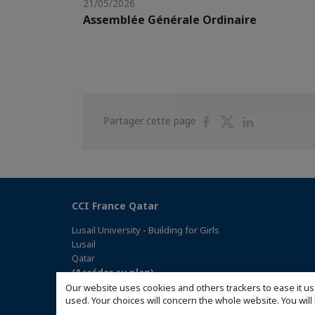
21/05/2026
Assemblée Générale Ordinaire
Partager
Partager
Partager
Partager cette page
sur
sur
sur
Facebook
Twitter
Linkedin
CCI France Qatar
Lusail University - Building for Girls
Lusail
Qatar
(Accéder au plan)
Our website uses cookies and others trackers to ease it us
used. Your choices will concern the whole website. You w