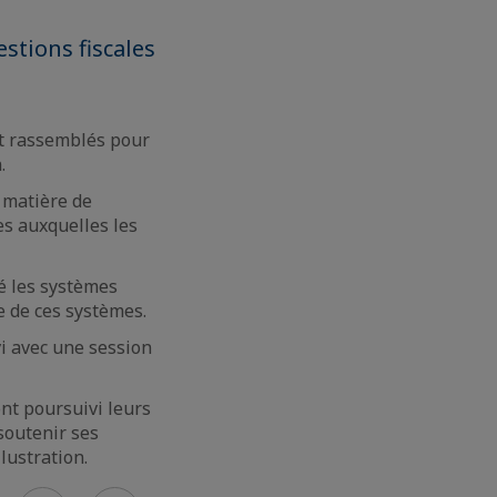
stions fiscales
nt rassemblés pour
.
n matière de
ues auxquelles les
é les systèmes
e de ces systèmes.
i avec une session
ont poursuivi leurs
soutenir ses
lustration.
Previous
Next