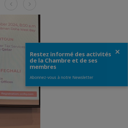
Fermer
Restez informé des activités
de la Chambre et de ses
membres
Abonnez-vous à notre Newsletter