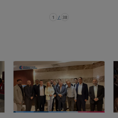
1
/
38