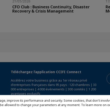
21/05/2026
17
CFO Club : Business Continuity, Disaster
Re
Recovery & Crisis Management
Mo
Téléchargez l’application CCIFI Connect
Accélérez votre business grâce au 1er réseau privé
d'entreprises françaises dans 95 pays : 120 chambres | 33
000 entreprises | 4 000 événements | 300 comités | 1 200
avantages exclusifs
age, improve its performance and security. Some cookies, that don't involv
Réservée exclusivement aux membres des CCI Françaises
ill be allowed to change your parameters at any moment. To learn more on
à l'International,
découvrez l'app CCIFI Connect
.