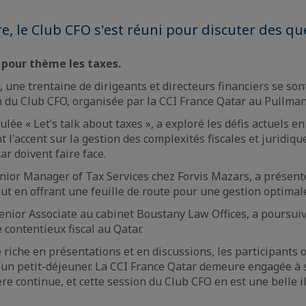
e, le Club CFO s'est réuni pour discuter des que
 pour thème les taxes.
, une trentaine de dirigeants et directeurs financiers se so
n du Club CFO, organisée par la CCI France Qatar au Pullman
tulée « Let’s talk about taxes », a exploré les défis actuels e
nt l'accent sur la gestion des complexités fiscales et juridiq
r doivent faire face.
nior Manager of Tax Services chez Forvis Mazars, a présent
tout en offrant une feuille de route pour une gestion optimal
enior Associate au cabinet Boustany Law Offices, a poursuiv
 contentieux fiscal au Qatar.
riche en présentations et en discussions, les participants 
un petit-déjeuner. La CCI France Qatar demeure engagée à 
 continue, et cette session du Club CFO en est une belle il