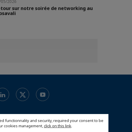
/05/2026
tour sur notre soirée de networking au
savali
ed functionnality and security, required your consent to be
 our cookies management,
click on this link
.