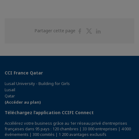
Partager
Partager
Partager
Partager cette page
sur
sur
sur
Facebook
Twitter
Linkedin
CCI France Qatar
Lusail University - Building for Girls
Lusail
Qatar
(Accéder au plan)
Téléchargez l’application CCIFI Connect
Accélérez votre business grâce au 1er réseau privé d'entreprises
françaises dans 95 pays : 120 chambres | 33 000 entreprises | 4 000
événements | 300 comités | 1 200 avantages exclusifs