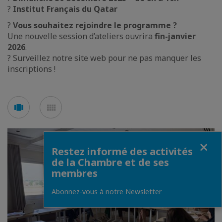
?
Institut Français du Qatar
?
Vous souhaitez rejoindre le programme ?
Une nouvelle session d’ateliers ouvrira
fin-janvier
2026
.
? Surveillez notre site web pour ne pas manquer les
inscriptions !
Voir
Voir
en
en
mode
mode
carousel
mosaïque
Fermer
Restez informé des activités
de la Chambre et de ses
membres
Abonnez-vous à notre Newsletter