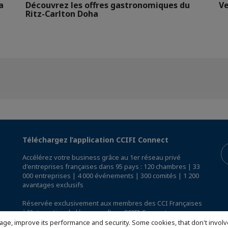
a
Découvrez les offres gastronomiques du
Ve
Ritz-Carlton Doha
Téléchargez l’application CCIFI Connect
Accélérez votre business grâce au 1er réseau privé
d'entreprises françaises dans 95 pays : 120 chambres | 33
000 entreprises | 4 000 événements | 300 comités | 1 200
avantages exclusifs
Réservée exclusivement aux membres des CCI Françaises
à l'International,
découvrez l'app CCIFI Connect
.
age, improve its performance and security. Some cookies, that don't involv