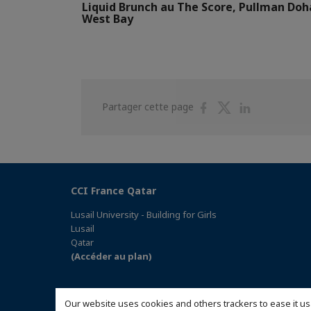
Liquid Brunch au The Score, Pullman Doh
West Bay
Partager
Partager
Partager
Partager cette page
sur
sur
sur
Facebook
Twitter
Linkedin
CCI France Qatar
Lusail University - Building for Girls
Lusail
Qatar
(Accéder au plan)
Our website uses cookies and others trackers to ease it us