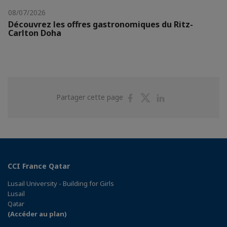
08/07/2026
Découvrez les offres gastronomiques du Ritz-
Carlton Doha
Partager
Partager
Partager
Partager cette page
sur
sur
sur
Facebook
Twitter
Linkedin
CCI France Qatar
Lusail University - Building for Girls
Lusail
Qatar
(Accéder au plan)