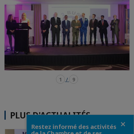
1
/
9
PLUS D'ACTUALITÉS
Fermer
Restez informé des activités
de la Chambre et de ses