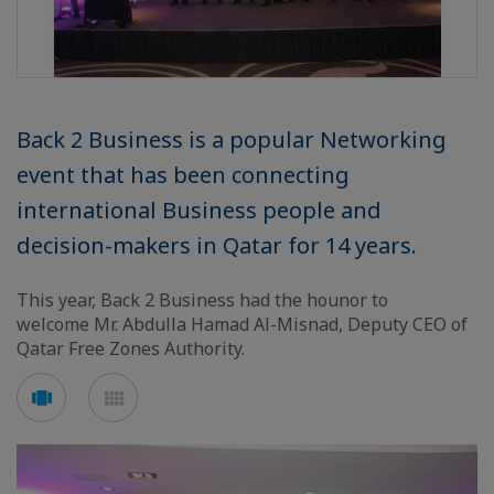
Back 2 Business is a popular Networking
event that has been connecting
international Business people and
decision-makers in Qatar for 14 years.
This year, Back 2 Business had the hounor to
welcome Mr. Abdulla Hamad Al-Misnad, Deputy CEO of
Qatar Free Zones Authority.
Voir
Voir
en
en
mode
mode
carousel
mosaïque