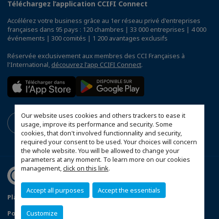
Téléchargez l’application CCIFI Connect
Accélérez votre business grâce au 1er réseau privé d'entreprises
françaises dans 95 pays : 120 chambres | 33 000 entreprises | 4 000
événements | 300 comités | 1 200 avantages exclusifs
Réservée exclusivement aux membres des CCI Françaises à
l'International,
découvrez l'app CCIFI Connect
.
Our website uses cookies and others trackers to ease it
usage, improve its performance and security. Some
cookies, that don't involved functionnality and security,
required your consent to be used. Your choices will concern
the whole website. You will be allowed to change your
parameters at any moment. To learn more on our cookies
management,
click on this link
.
Accept all purposes
Accept the essentials
Plan du site
Mentions légales
Customize
Politique de confidentialité