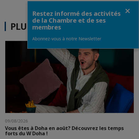
Fermer
Restez informé des activités
de la Chambre et de ses
PLUS D'ACTUALITÉS
membres
Abonnez-vous à notre Newsletter
09/08/2026
Vous êtes à Doha en août? Découvrez les temps
forts du W Doha !