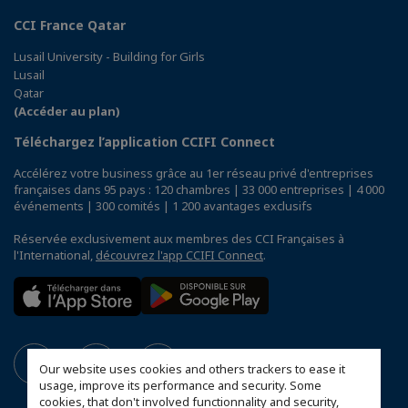
CCI France Qatar
Lusail University - Building for Girls
Lusail
Qatar
(Accéder au plan)
Téléchargez l’application CCIFI Connect
Accélérez votre business grâce au 1er réseau privé d'entreprises
françaises dans 95 pays : 120 chambres | 33 000 entreprises | 4 000
événements | 300 comités | 1 200 avantages exclusifs
Réservée exclusivement aux membres des CCI Françaises à
l'International,
découvrez l'app CCIFI Connect
.
Our website uses cookies and others trackers to ease it
usage, improve its performance and security. Some
cookies, that don't involved functionnality and security,