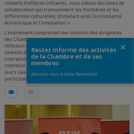
conseils d'affaires influents, nous créons des voies de
collaboration qui transcendent les frontières et les
différences culturelles, stimulant ainsi la croissance
économique et l'innovation. »
L'événement comprenait des discours des dirigeants
des Chambres et
Councils
, un atelier de discussion-
Fermer
réflexion organisé en tables rondes par secteur, et des
Restez informé des activités
séances de réseautage conçues pour maximiser les
de la Chambre et de ses
interactions. Les organisateurs ont annoncé leur
membres
intention d'intégrer ce type de soirées de l'Alliance à
leurs calendiers, avec une programmation et une
Abonnez-vous à notre Newsletter
participation élargies lors des prochaines éditions.
Voir
Voir
en
en
mode
mode
carousel
mosaïque